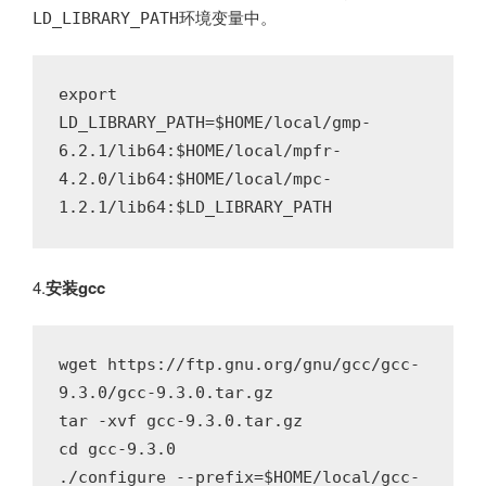
环境变量中。
LD_LIBRARY_PATH
export 
LD_LIBRARY_PATH=$HOME/local/gmp-
6.2.1/lib64:$HOME/local/mpfr-
4.2.0/lib64:$HOME/local/mpc-
1.2.1/lib64:$LD_LIBRARY_PATH
4.
安装gcc
wget https://ftp.gnu.org/gnu/gcc/gcc-
9.3.0/gcc-9.3.0.tar.gz

tar -xvf gcc-9.3.0.tar.gz

cd gcc-9.3.0

./configure --prefix=$HOME/local/gcc-