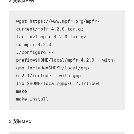
2.
安装MPFR
wget https://www.mpfr.org/mpfr-
current/mpfr-4.2.0.tar.gz

tar -xvf mpfr-4.2.0.tar.gz

cd mpfr-4.2.0

./configure --
prefix=$HOME/local/mpfr-4.2.0 --with-
gmp-include=$HOME/local/gmp-
6.2.1/include --with-gmp-
lib=$HOME/local/gmp-6.2.1/lib64

make

make install
3.
安装MPC