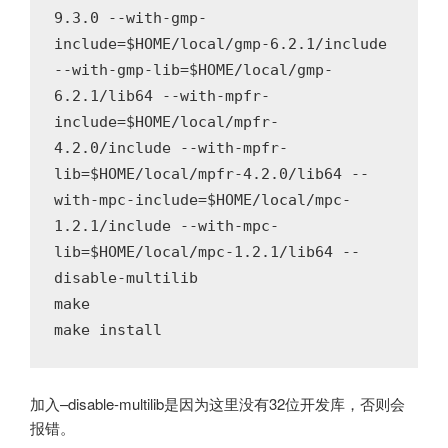
9.3.0 --with-gmp-
include=$HOME/local/gmp-6.2.1/include 
--with-gmp-lib=$HOME/local/gmp-
6.2.1/lib64 --with-mpfr-
include=$HOME/local/mpfr-
4.2.0/include --with-mpfr-
lib=$HOME/local/mpfr-4.2.0/lib64 --
with-mpc-include=$HOME/local/mpc-
1.2.1/include --with-mpc-
lib=$HOME/local/mpc-1.2.1/lib64 --
disable-multilib

make

make install
加入–disable-multilib是因为这里没有32位开发库，否则会
报错。