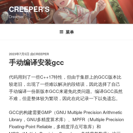
跳
CREEPER'S
至
Dreamer
内
容
菜单
发
2023年7月5日
由
CREEPER
布
手动编译安装gcc
于
代码用到了一些C++17特性，但由于集群上的GCC版本比
较老旧，出现了一些难以解决的段错误，因此选择了自己
手动编译一份新版本GCC来避免此类问题。编译GCC虽然
不难，但是整体较为繁琐，因此在此记录一下以免遗忘。
GCC的构建需要GMP（GNU Multiple Precision Arithmetic
Library，GNU多精度算术库）、MPFR（Multiple Precision
Floating-Point Reliable，多精度浮点可靠库）和