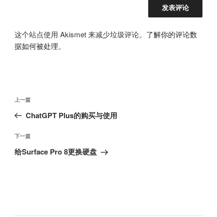
这个站点使用 Akismet 来减少垃圾评论。
了解你的评论数
据如何被处理
。
文
上
上一篇
章
一
ChatGPT Plus的购买与使用
导
篇
航
文
下
下一篇
章
一
给Surface Pro 8更换硬盘
篇
文
章