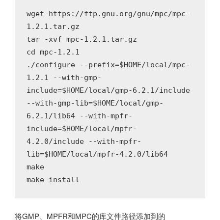
wget https://ftp.gnu.org/gnu/mpc/mpc-
1.2.1.tar.gz

tar -xvf mpc-1.2.1.tar.gz

cd mpc-1.2.1

./configure --prefix=$HOME/local/mpc-
1.2.1 --with-gmp-
include=$HOME/local/gmp-6.2.1/include 
--with-gmp-lib=$HOME/local/gmp-
6.2.1/lib64 --with-mpfr
-
include
=$HOME/local/mpfr-
4.2.0/include 
--with-mpfr
-
lib
=$HOME/local/mpfr-4.2.0/lib64
make

make install
将GMP、MPFR和MPC的库文件路径添加到的